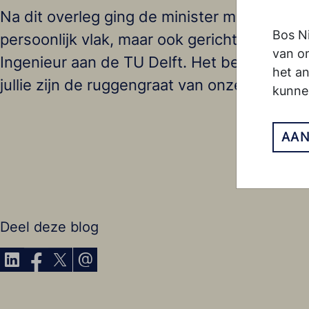
Na dit overleg ging de minister met onze m
Bos N
persoonlijk vlak, maar ook gericht op vaki
van on
Ingenieur aan de TU Delft. Het bezoek eindi
het a
jullie zijn de ruggengraat van onze econom
kunne
AA
Deel deze blog
Delen via LinkedIn
Delen via Facebook
Delen via X
Delen via E-Mail