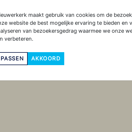
edewerkers in gesprek te gaan wat leidde to
ieuwerkerk maakt gebruik van cookies om de bezoek
nhoudelijke onderwerpen, want Van Gennip is
ze website de best mogelijke ervaring te bieden en 
gde met een groot compliment van de ministe
nalyseren van bezoekersgedrag waarmee we onze we
ie en samenleving.’
n verbeteren.
NPASSEN
AKKOORD